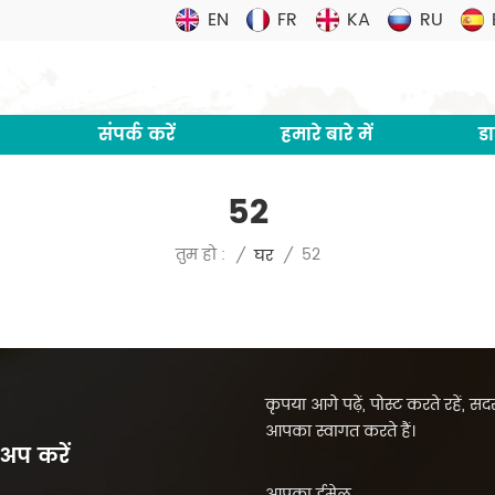
EN
FR
KA
RU
संपर्क करें
हमारे बारे में
ड
52
52
तुम हो :
/
घर
/
कृपया आगे पढ़ें, पोस्ट करते रहें, 
आपका स्वागत करते हैं।
 अप करें