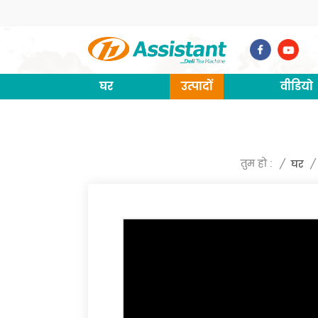
घर
उत्पादों
वीडियो
तुम हो :
/
घर
/