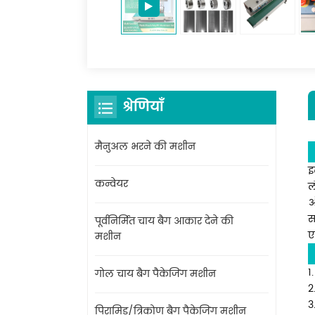
श्रेणियाँ
मैनुअल भरने की मशीन
इ
कन्वेयर
ल
औ
स
पूर्वनिर्मित चाय बैग आकार देने की
ए
मशीन
1
गोल चाय बैग पैकेजिंग मशीन
2
3
पिरामिड/त्रिकोण बैग पैकेजिंग मशीन