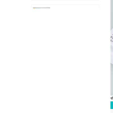
1-50 ग्राम कण चाय बीज
अनाज वजन भरने वाली
मशीन DL-FZ-50
1-20 ग्राम रोटरी टी वेइंग
फिलर ग्रेन्युल वेइंग मशीन
DL-FZ-20 के साथ
एल-टाइप सीलिंग कटिंग
मशीन और हीट श्रिंक
टनल पैकिंग मशीन DL-
450L&DL-BSB-4020
स्वचालित POF फिल्म हीट
कटिंग और सीलिंग मशीन
सी
DL-450L