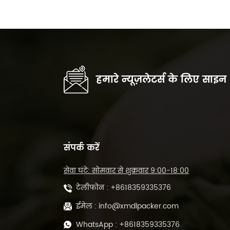
टनल पैकिंग मशीन DL-
450L&DL-BSB-4020
स्वचालित POF फिल्म हीट
कटिंग और सीलिंग मशीन
DL-450L
हमारे न्यूज़लेटर्स के लिए साइन
500 ग्राम प्रीमेड ग्रीन लूज़
लीफ टी फिल सील पैकिंग
मशीन DL-DBZ-500
संपर्क करें
प्रीमेड बैग के लिए 1-25
ग्राम स्वचालित वैक्यूम चाय
सेवा घंटे: सोमवार से शुक्रवार 9:00-18:00
पैकिंग मशीन ML-DZX-
2S-818A
टेलीफोन :
+8618359335376
ईमेल :
info@xmdlpacker.com
WhatsApp :
+8618359335376