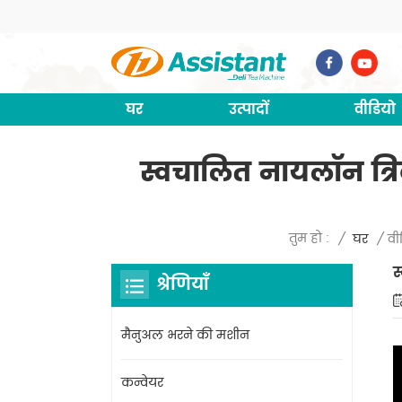
घर
उत्पादों
वीडियो
स्वचालित नायलॉन त्
तुम हो :
/
घर
/
वी
स
श्रेणियाँ
मैनुअल भरने की मशीन
कन्वेयर