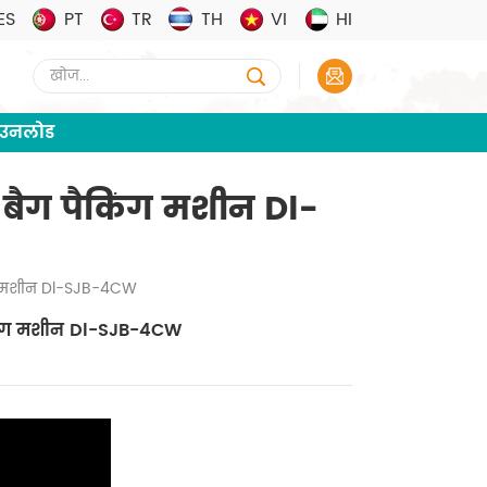
ES
PT
TR
TH
VI
HI
ाउनलोड
बैग पैकिंग मशीन Dl-
ंग मशीन Dl-SJB-4CW
किंग मशीन Dl-SJB-4CW