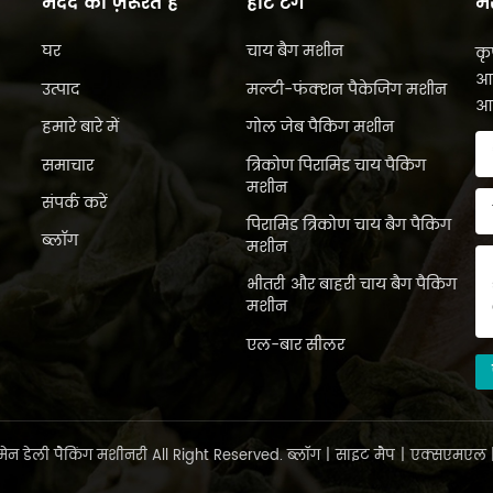
मदद की ज़रूरत है
हॉट टैग
मे
घर
चाय बैग मशीन
कृ
आप
उत्पाद
मल्टी-फंक्शन पैकेजिंग मशीन
आप
हमारे बारे में
गोल जेब पैकिंग मशीन
समाचार
त्रिकोण पिरामिड चाय पैकिंग
मशीन
संपर्क करें
पिरामिड त्रिकोण चाय बैग पैकिंग
ब्लॉग
मशीन
भीतरी और बाहरी चाय बैग पैकिंग
मशीन
एल-बार सीलर
ेन डेली पैकिंग मशीनरी All Right Reserved.
ब्लॉग
|
साइट मैप
|
एक्सएमएल