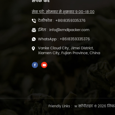
संपर्क करें
सेवा घंटे: सोमवार से शुक्रवार 9:00-18:00
स्वचालित POF फिल्म हीट
कटिंग और सीलिंग मशीन
टेलीफोन :
+8618359335376
DL-450L
ईमेल :
info@xmdlpacker.com
WhatsApp :
+8618359335376
500 ग्राम प्रीमेड ग्रीन लूज़
लीफ टी फिल सील पैकिंग
Vanke Cloud City, Jimei District,
मशीन DL-DBZ-500
Xiamen City, Fujian Province, China
प्रीमेड बैग के लिए 1-25
ग्राम स्वचालित वैक्यूम चाय
पैकिंग मशीन ML-DZX-
2S-818A
Friendly Links :
w
कॉपीराइट © 2026 ज़ियाम