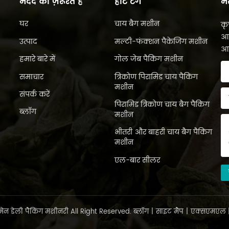
मदद की ज़रूरत है
हॉट टैग
मे
घर
चाय बैग मशीन
कृ
आप
उत्पाद
मल्टी-फंक्शन पैकेजिंग मशीन
आप
हमारे बारे में
गोल जेब पैकिंग मशीन
समाचार
त्रिकोण पिरामिड चाय पैकिंग
मशीन
संपर्क करें
पिरामिड त्रिकोण चाय बैग पैकिंग
ब्लॉग
मशीन
भीतरी और बाहरी चाय बैग पैकिंग
मशीन
एल-बार सीलर
ेन डेली पैकिंग मशीनरी All Right Reserved.
ब्लॉग
|
साइट मैप
|
एक्सएमएल