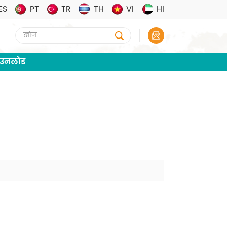
ES
PT
TR
TH
VI
HI
ाउनलोड