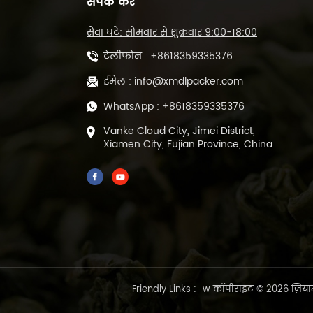
संपर्क करें
सेवा घंटे: सोमवार से शुक्रवार 9:00-18:00
स्वचालित POF फिल्म हीट
कटिंग और सीलिंग मशीन
टेलीफोन :
+8618359335376
DL-450L
ईमेल :
info@xmdlpacker.com
WhatsApp :
+8618359335376
500 ग्राम प्रीमेड ग्रीन लूज़
लीफ टी फिल सील पैकिंग
Vanke Cloud City, Jimei District,
मशीन DL-DBZ-500
Xiamen City, Fujian Province, China
प्रीमेड बैग के लिए 1-25
ग्राम स्वचालित वैक्यूम चाय
पैकिंग मशीन ML-DZX-
2S-818A
Friendly Links :
w
कॉपीराइट © 2026 ज़ियाम