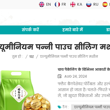
EN
FR
KA
RU
संपर्क करें
हमारे बारे में
ड
्यूमीनियम पन्नी पाउच सीलिंग म
एल्यूमीनियम पन्नी पाउच सीलिंग मशीन
तुम हो :
/
घर
/
चाय पैकेजिंग के विभिन्न आकारों
AUG 24, 2024
फ्लैट बैगपेशेवर:पोर्टेबल और हल्के
आसान हो जाता है। चलते-फिरते च
लें, जो खुदरा विक्रेताओं और उपभ
उत्पादन, जो उन्हें एक किफायती व
एल्यूमीनियम पन्नी पाउ
आकर्षक डिज़ाइन के साथ खूबसूरती
टैग :