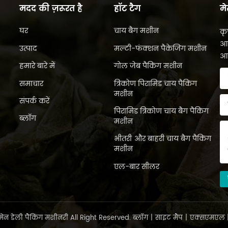
मदद की ज़रूरत है
हॉट टैग
मे
घर
चाय बैग मशीन
कृ
आप
उत्पाद
मल्टी-फंक्शन पैकेजिंग मशीन
आप
हमारे बारे में
गोल जेब पैकिंग मशीन
समाचार
त्रिकोण पिरामिड चाय पैकिंग
मशीन
संपर्क करें
पिरामिड त्रिकोण चाय बैग पैकिंग
ब्लॉग
मशीन
भीतरी और बाहरी चाय बैग पैकिंग
मशीन
एल-बार सीलर
ेन डेली पैकिंग मशीनरी All Right Reserved.
ब्लॉग
|
साइट मैप
|
एक्सएमएल