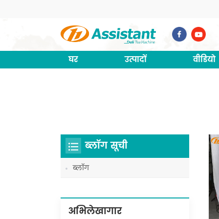
घर
उत्पादों
वीडियो
ब्लॉग सूची
ब्लॉग
अभिलेखागार