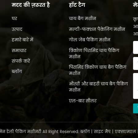
मदद की ज़रूरत है
हॉट टैग
मे
घर
चाय बैग मशीन
कृ
आप
उत्पाद
मल्टी-फंक्शन पैकेजिंग मशीन
आप
हमारे बारे में
गोल जेब पैकिंग मशीन
समाचार
त्रिकोण पिरामिड चाय पैकिंग
मशीन
संपर्क करें
पिरामिड त्रिकोण चाय बैग पैकिंग
ब्लॉग
मशीन
भीतरी और बाहरी चाय बैग पैकिंग
मशीन
एल-बार सीलर
ेन डेली पैकिंग मशीनरी All Right Reserved.
ब्लॉग
|
साइट मैप
|
एक्सएमएल